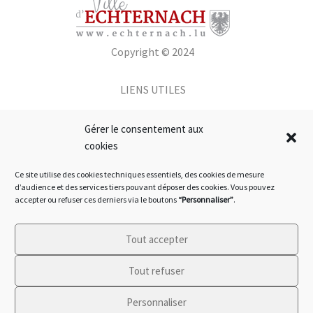
Copyright © 2024
LIENS UTILES
Gérer le consentement aux
cookies
SUIVEZ-NOUS
Ce site utilise des cookies techniques essentiels, des cookies de mesure
d’audience et des services tiers pouvant déposer des cookies. Vous pouvez
accepter ou refuser ces derniers via le boutons
“Personnaliser”
.
Tout accepter
Tout refuser
Français
Personnaliser