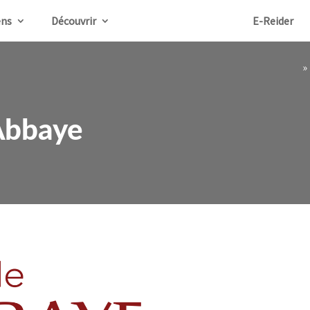
ens
Découvrir
E-Reider
»
Abbaye