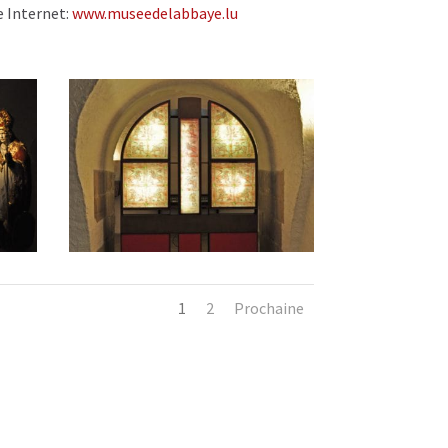
e Internet:
www.museedelabbaye.lu
1
2
Prochaine