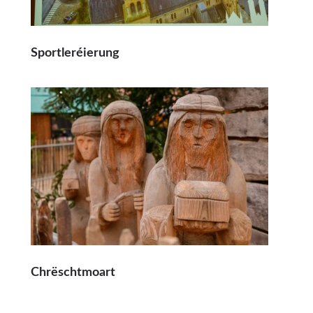
Sportleréierung
Chrëschtmoart