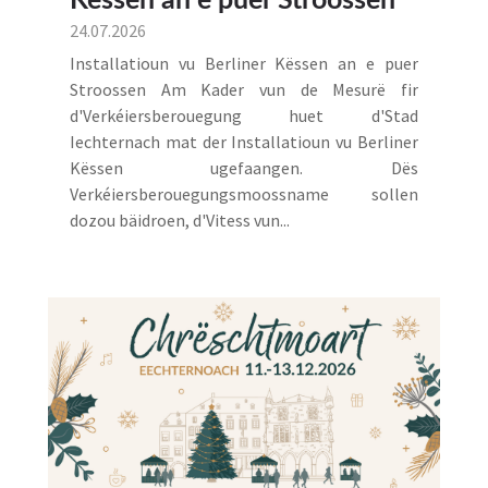
Këssen an e puer Stroossen
24.07.2026
Installatioun vu Berliner Këssen an e puer
Stroossen Am Kader vun de Mesurë fir
d'Verkéiersberouegung huet d'Stad
Iechternach mat der Installatioun vu Berliner
Këssen ugefaangen. Dës
Verkéiersberouegungsmoossname sollen
dozou bäidroen, d'Vitess vun...